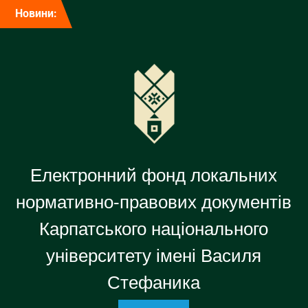
Перейти
Новини:
до
вмісту
Електронний фонд локальних
нормативно-правових документів
Карпатського національного
університету імені Василя
Стефаника